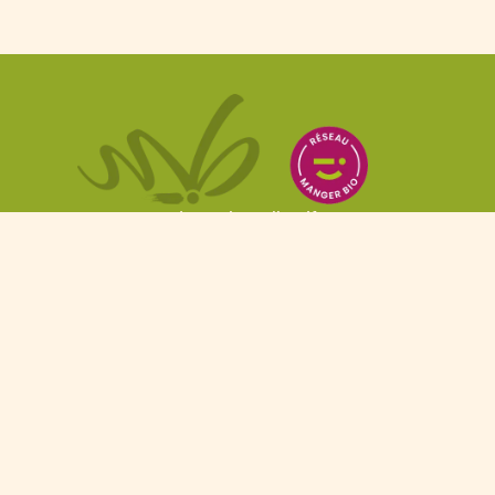
Le projet collectif
Nos services
Travaillons ensemble
Actus & recettes
Manger Bio Pays de la Loire
1 rue Marie Curie – 44170 NOZAY
Tél: 02.53.35.26.08